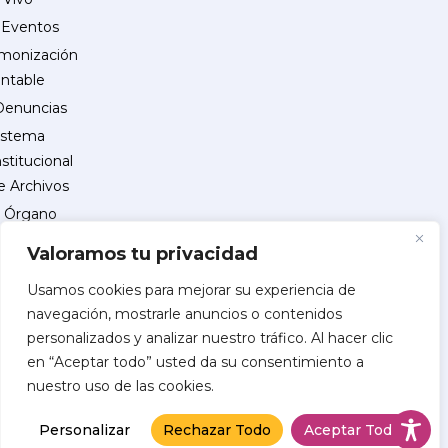
Eventos
monización
ntable
Denuncias
istema
nstitucional
e Archivos
Órgano
Interno
Valoramos tu privacidad
de
Control
Usamos cookies para mejorar su experiencia de
navegación, mostrarle anuncios o contenidos
reguntas
personalizados y analizar nuestro tráfico. Al hacer clic
recuentes
en “Aceptar todo” usted da su consentimiento a
INSCRIPCIÓN
nuestro uso de las cookies.
DE
PROVEEDORES
Personalizar
Rechazar Todo
Aceptar Todo