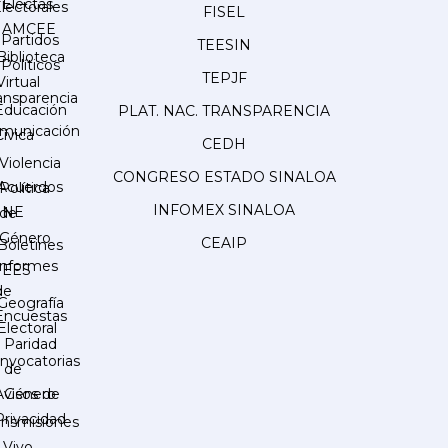
Electas
lectorales
FISEL
AMCEE
Partidos
TEESIN
Biblioteca
Políticos
TEPJF
Virtual
ansparencia
Educación
PLAT. NAC. TRANSPARENCIA
municación
Cívica
CEDH
Violencia
CONGRESO ESTADO SINALOA
Acuerdos
Política
INFOMEX SINALOA
INE
de
Género
CEAIP
Boletines
Informes
IEES
de
Geografía
Encuestas
Electoral
Paridad
nvocatorias
de
Género
Avisos de
Privacidad
ansmisiones
 Vivo