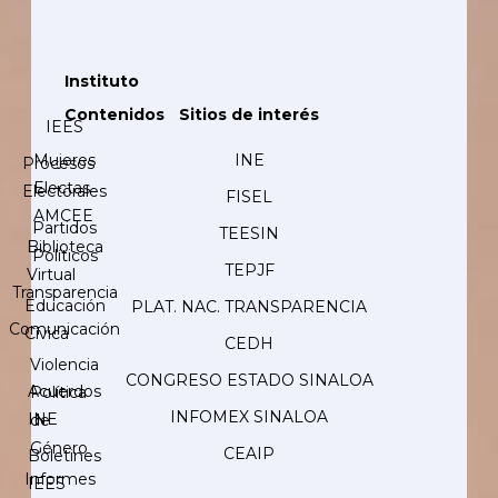
Instituto
Contenidos
Sitios de interés
IEES
Mujeres
INE
Procesos
Electas
Electorales
FISEL
AMCEE
Partidos
TEESIN
Biblioteca
Políticos
TEPJF
Virtual
Transparencia
Educación
PLAT. NAC. TRANSPARENCIA
Comunicación
Cívica
CEDH
Violencia
CONGRESO ESTADO SINALOA
Acuerdos
Política
INFOMEX SINALOA
INE
de
Género
CEAIP
Boletines
Informes
IEES