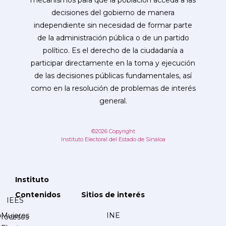
mecanismos para que la población acceda a las
decisiones del gobierno de manera
independiente sin necesidad de formar parte
de la administración pública o de un partido
político. Es el derecho de la ciudadanía a
participar directamente en la toma y ejecución
de las decisiones públicas fundamentales, así
como en la resolución de problemas de interés
general.
©2026 Copyright
Instituto Electoral del Estado de Sinaloa
Instituto
Contenidos
Sitios de interés
IEES
Mujeres
INE
Procesos