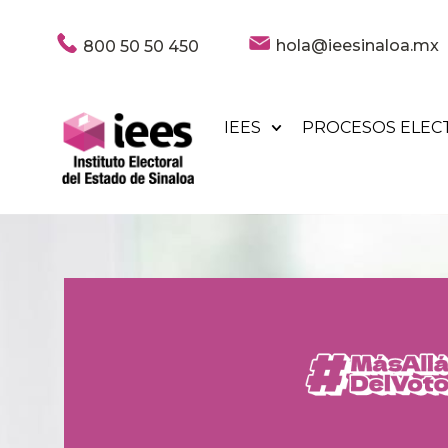
hola@ieesinaloa.mx
800 50 50 450
IEES
PROCESOS ELEC