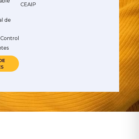
able
CEAIP
al de
 Control
ntes
DE
ES