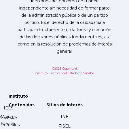
decisiones del gobierno de manera
independiente sin necesidad de formar parte
de la administración pública o de un partido
político. Es el derecho de la ciudadanía a
participar directamente en la toma y ejecución
de las decisiones públicas fundamentales, así
como en la resolución de problemas de interés
general.
©2026 Copyright
Instituto Electoral del Estado de Sinaloa
Instituto
Contenidos
Sitios de interés
IEES
Mujeres
INE
Procesos
Electas
lectorales
FISEL