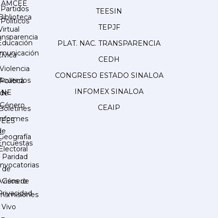
AMCEE
Partidos
TEESIN
Biblioteca
Políticos
TEPJF
Virtual
ansparencia
Educación
PLAT. NAC. TRANSPARENCIA
municación
Cívica
CEDH
Violencia
CONGRESO ESTADO SINALOA
Acuerdos
Política
INFOMEX SINALOA
INE
de
Género
CEAIP
Boletines
Informes
IEES
de
Geografía
Encuestas
Electoral
Paridad
nvocatorias
de
Género
Avisos de
Privacidad
ansmisiones
 Vivo