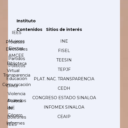
Instituto
Contenidos
Sitios de interés
IEES
Mujeres
INE
Procesos
Electas
Electorales
FISEL
AMCEE
Partidos
TEESIN
Biblioteca
Políticos
TEPJF
Virtual
Transparencia
Educación
PLAT. NAC. TRANSPARENCIA
Comunicación
Cívica
CEDH
Violencia
CONGRESO ESTADO SINALOA
Acuerdos
Política
INFOMEX SINALOA
INE
de
Género
CEAIP
Boletines
Informes
IEES