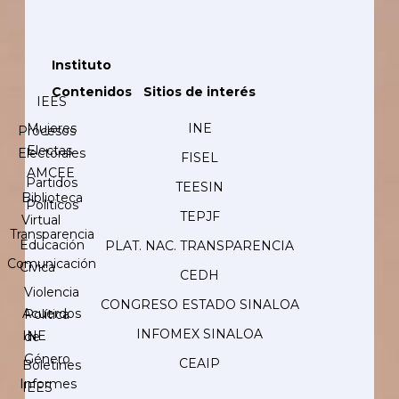
Instituto
Contenidos
Sitios de interés
IEES
Mujeres
INE
Procesos
Electas
Electorales
FISEL
AMCEE
Partidos
TEESIN
Biblioteca
Políticos
TEPJF
Virtual
Transparencia
Educación
PLAT. NAC. TRANSPARENCIA
Comunicación
Cívica
CEDH
Violencia
CONGRESO ESTADO SINALOA
Acuerdos
Política
INFOMEX SINALOA
INE
de
Género
CEAIP
Boletines
Informes
IEES