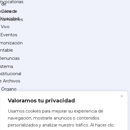
nvocatorias
de
Género
Avisos de
Privacidad
ansmisiones
 Vivo
Eventos
monización
ntable
Denuncias
istema
nstitucional
e Archivos
Órgano
Interno
Valoramos tu privacidad
de
Control
Usamos cookies para mejorar su experiencia de
navegación, mostrarle anuncios o contenidos
reguntas
personalizados y analizar nuestro tráfico. Al hacer clic
recuentes