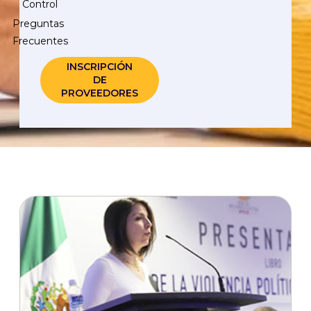
Control
Preguntas
Frecuentes
INSCRIPCIÓN
DE
PROVEEDORES