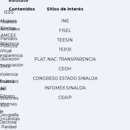
Instituto
Contenidos
Sitios de interés
IEES
Mujeres
INE
Procesos
Electas
lectorales
FISEL
AMCEE
Partidos
TEESIN
Biblioteca
Políticos
TEPJF
Virtual
ansparencia
Educación
PLAT. NAC. TRANSPARENCIA
municación
Cívica
CEDH
Violencia
CONGRESO ESTADO SINALOA
Acuerdos
Política
INFOMEX SINALOA
INE
de
Género
CEAIP
Boletines
Informes
IEES
de
Geografía
Encuestas
Electoral
Paridad