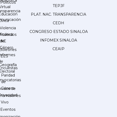
Biblioteca
Políticos
TEPJF
Virtual
ansparencia
Educación
PLAT. NAC. TRANSPARENCIA
municación
Cívica
CEDH
Violencia
CONGRESO ESTADO SINALOA
Acuerdos
Política
INFOMEX SINALOA
INE
de
Género
CEAIP
Boletines
Informes
IEES
de
Geografía
Encuestas
Electoral
Paridad
nvocatorias
de
Género
Avisos de
Privacidad
ansmisiones
 Vivo
Eventos
monización