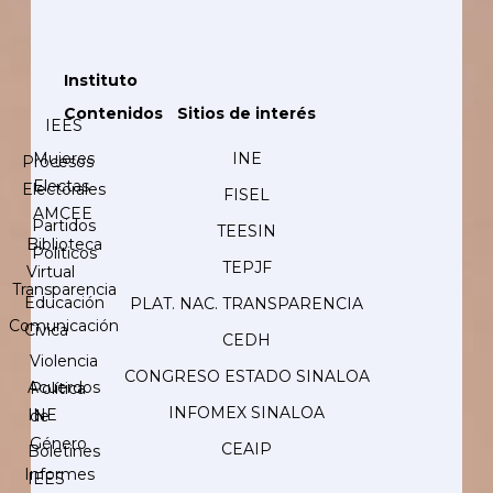
Instituto
Contenidos
Sitios de interés
IEES
Mujeres
INE
Procesos
Electas
Electorales
FISEL
AMCEE
Partidos
TEESIN
Biblioteca
Políticos
TEPJF
Virtual
Transparencia
Educación
PLAT. NAC. TRANSPARENCIA
Comunicación
Cívica
CEDH
Violencia
CONGRESO ESTADO SINALOA
Acuerdos
Política
INFOMEX SINALOA
INE
de
Género
CEAIP
Boletines
Informes
IEES