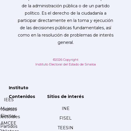
de la administración pública o de un partido
político. Es el derecho de la ciudadanía a
participar directamente en la toma y ejecución
de las decisiones públicas fundamentales, así
como en la resolución de problemas de interés
general.
©2026 Copyright
Instituto Electoral del Estado de Sinaloa
Instituto
Contenidos
Sitios de interés
IEES
Mujeres
INE
Procesos
Electas
lectorales
FISEL
AMCEE
Partidos
TEESIN