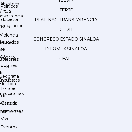
TEESIN
Biblioteca
Políticos
TEPJF
Virtual
ansparencia
Educación
PLAT. NAC. TRANSPARENCIA
municación
Cívica
CEDH
Violencia
CONGRESO ESTADO SINALOA
Acuerdos
Política
INFOMEX SINALOA
INE
de
Género
CEAIP
Boletines
Informes
IEES
de
Geografía
Encuestas
Electoral
Paridad
nvocatorias
de
Género
Avisos de
Privacidad
ansmisiones
 Vivo
Eventos