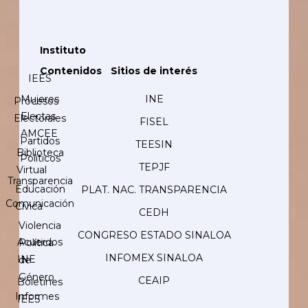
Instituto
Contenidos
Sitios de interés
IEES
Mujeres
INE
Procesos
Electas
Electorales
FISEL
AMCEE
Partidos
TEESIN
Biblioteca
Políticos
TEPJF
Virtual
Transparencia
Educación
PLAT. NAC. TRANSPARENCIA
Comunicación
Cívica
CEDH
Violencia
CONGRESO ESTADO SINALOA
Acuerdos
Política
INFOMEX SINALOA
INE
de
Género
CEAIP
Boletines
Informes
IEES