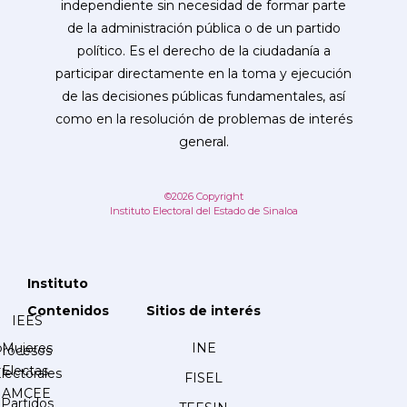
independiente sin necesidad de formar parte
de la administración pública o de un partido
político. Es el derecho de la ciudadanía a
participar directamente en la toma y ejecución
de las decisiones públicas fundamentales, así
como en la resolución de problemas de interés
general.
©2026 Copyright
Instituto Electoral del Estado de Sinaloa
Instituto
Contenidos
Sitios de interés
IEES
Mujeres
INE
Procesos
Electas
lectorales
FISEL
AMCEE
Partidos