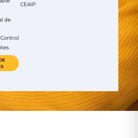
able
CEAIP
al de
 Control
ntes
DE
ES