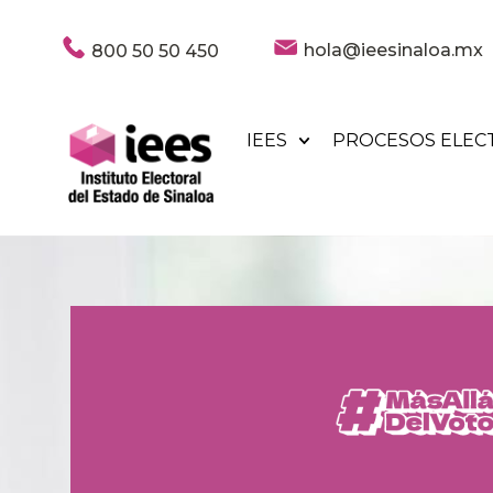
hola@ieesinaloa.mx
800 50 50 450
IEES
PROCESOS ELEC