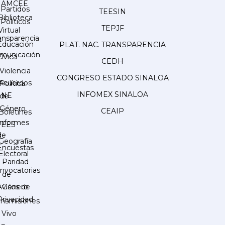
AMCEE
Partidos
TEESIN
Biblioteca
Políticos
TEPJF
Virtual
ansparencia
Educación
PLAT. NAC. TRANSPARENCIA
municación
Cívica
CEDH
Violencia
CONGRESO ESTADO SINALOA
Acuerdos
Política
INFOMEX SINALOA
INE
de
Género
CEAIP
Boletines
Informes
IEES
de
Geografía
Encuestas
Electoral
Paridad
nvocatorias
de
Género
Avisos de
Privacidad
ansmisiones
 Vivo