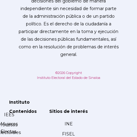
decisiones del gobierno de manera
independiente sin necesidad de formar parte
de la administración pública o de un partido
político. Es el derecho de la ciudadanía a
participar directamente en la toma y ejecución
de las decisiones públicas fundamentales, así
como en la resolución de problemas de interés
general.
©2026 Copyright
Instituto Electoral del Estado de Sinaloa
Instituto
Contenidos
Sitios de interés
IEES
Mujeres
INE
Procesos
Electas
lectorales
FISEL