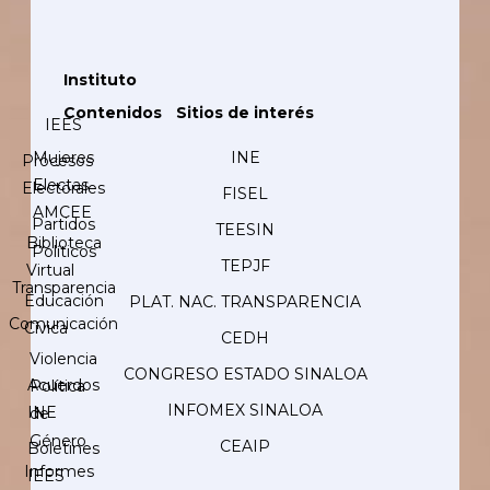
Instituto
Contenidos
Sitios de interés
IEES
Mujeres
INE
Procesos
Electas
Electorales
FISEL
AMCEE
Partidos
TEESIN
Biblioteca
Políticos
TEPJF
Virtual
Transparencia
Educación
PLAT. NAC. TRANSPARENCIA
Comunicación
Cívica
CEDH
Violencia
CONGRESO ESTADO SINALOA
Acuerdos
Política
INFOMEX SINALOA
INE
de
Género
CEAIP
Boletines
Informes
IEES