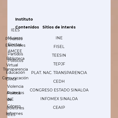
Instituto
Contenidos
Sitios de interés
IEES
Mujeres
INE
Procesos
Electas
Electorales
FISEL
AMCEE
Partidos
TEESIN
Biblioteca
Políticos
TEPJF
Virtual
Transparencia
Educación
PLAT. NAC. TRANSPARENCIA
Comunicación
Cívica
CEDH
Violencia
CONGRESO ESTADO SINALOA
Acuerdos
Política
INFOMEX SINALOA
INE
de
Género
CEAIP
Boletines
Informes
IEES