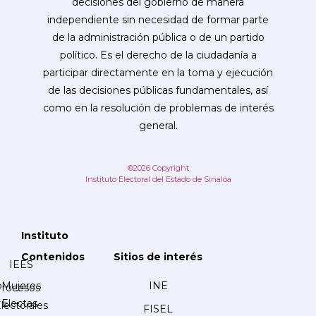
decisiones del gobierno de manera
independiente sin necesidad de formar parte
de la administración pública o de un partido
político. Es el derecho de la ciudadanía a
participar directamente en la toma y ejecución
de las decisiones públicas fundamentales, así
como en la resolución de problemas de interés
general.
©2026 Copyright
Instituto Electoral del Estado de Sinaloa
Instituto
Contenidos
Sitios de interés
IEES
Mujeres
INE
Procesos
Electas
lectorales
FISEL