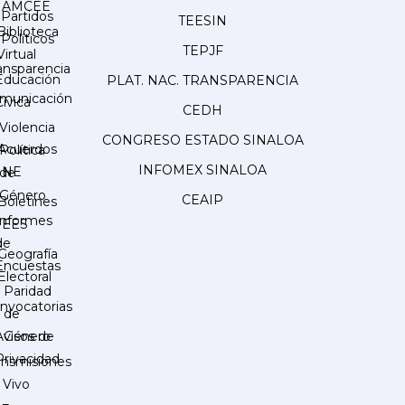
AMCEE
Partidos
TEESIN
Biblioteca
Políticos
TEPJF
Virtual
ansparencia
Educación
PLAT. NAC. TRANSPARENCIA
municación
Cívica
CEDH
Violencia
CONGRESO ESTADO SINALOA
Acuerdos
Política
INFOMEX SINALOA
INE
de
Género
CEAIP
Boletines
Informes
IEES
de
Geografía
Encuestas
Electoral
Paridad
nvocatorias
de
Género
Avisos de
Privacidad
ansmisiones
 Vivo