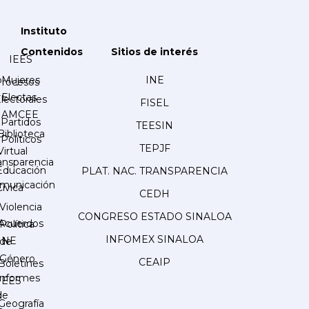
Instituto
Contenidos
Sitios de interés
IEES
Mujeres
INE
Procesos
Electas
lectorales
FISEL
AMCEE
Partidos
TEESIN
Biblioteca
Políticos
TEPJF
Virtual
ansparencia
Educación
PLAT. NAC. TRANSPARENCIA
municación
Cívica
CEDH
Violencia
CONGRESO ESTADO SINALOA
Acuerdos
Política
INFOMEX SINALOA
INE
de
Género
CEAIP
Boletines
Informes
IEES
de
Geografía