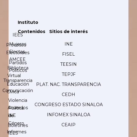
Instituto
Contenidos
Sitios de interés
IEES
Mujeres
INE
Procesos
Electas
Electorales
FISEL
AMCEE
Partidos
TEESIN
Biblioteca
Políticos
TEPJF
Virtual
Transparencia
Educación
PLAT. NAC. TRANSPARENCIA
Comunicación
Cívica
CEDH
Violencia
CONGRESO ESTADO SINALOA
Acuerdos
Política
INFOMEX SINALOA
INE
de
Género
CEAIP
Boletines
Informes
IEES