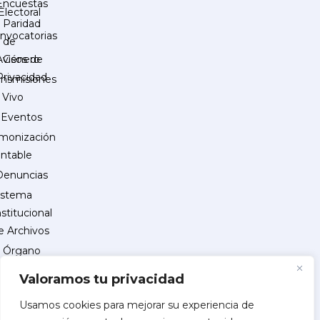
Encuestas
Electoral
Paridad
nvocatorias
de
Género
Avisos de
Privacidad
ansmisiones
 Vivo
Eventos
monización
ntable
Denuncias
istema
nstitucional
e Archivos
Órgano
Interno
Valoramos tu privacidad
de
Control
Usamos cookies para mejorar su experiencia de