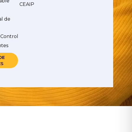
able
CEAIP
al de
 Control
ntes
DE
ES