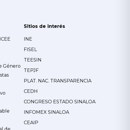
Sitios de interés
MCEE
INE
FISEL
TEESIN
de Género
TEPJF
stas
PLAT. NAC. TRANSPARENCIA
CEDH
ivo
CONGRESO ESTADO SINALOA
able
INFOMEX SINALOA
CEAIP
al de