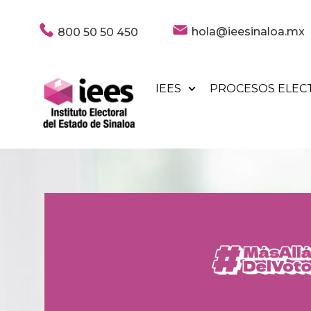
hola@ieesinaloa.mx
800 50 50 450
IEES
PROCESOS ELEC