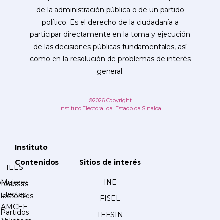
de la administración pública o de un partido
político. Es el derecho de la ciudadanía a
participar directamente en la toma y ejecución
de las decisiones públicas fundamentales, así
como en la resolución de problemas de interés
general.
©2026 Copyright
Instituto Electoral del Estado de Sinaloa
Instituto
Contenidos
Sitios de interés
IEES
Mujeres
INE
Procesos
Electas
lectorales
FISEL
AMCEE
Partidos
TEESIN