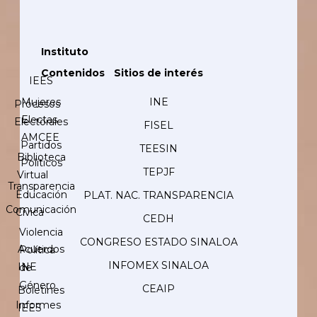
Instituto
Contenidos
Sitios de interés
IEES
Mujeres
INE
Procesos
Electas
Electorales
FISEL
AMCEE
Partidos
TEESIN
Biblioteca
Políticos
TEPJF
Virtual
Transparencia
Educación
PLAT. NAC. TRANSPARENCIA
Comunicación
Cívica
CEDH
Violencia
CONGRESO ESTADO SINALOA
Acuerdos
Política
INFOMEX SINALOA
INE
de
Género
CEAIP
Boletines
Informes
IEES