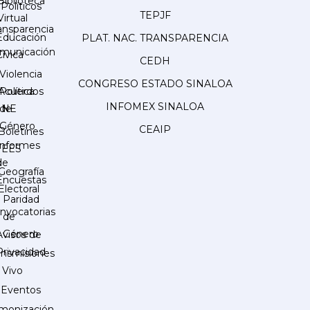
Biblioteca
Políticos
TEPJF
Virtual
ansparencia
Educación
PLAT. NAC. TRANSPARENCIA
municación
Cívica
CEDH
Violencia
CONGRESO ESTADO SINALOA
Acuerdos
Política
INFOMEX SINALOA
INE
de
Género
CEAIP
Boletines
Informes
IEES
de
Geografía
Encuestas
Electoral
Paridad
nvocatorias
de
Género
Avisos de
Privacidad
ansmisiones
 Vivo
Eventos
monización