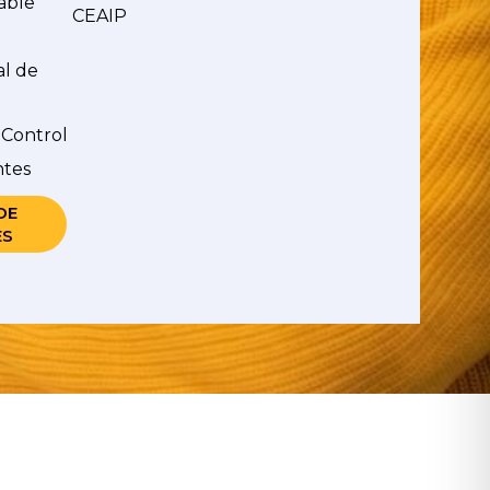
able
CEAIP
al de
 Control
ntes
DE
ES