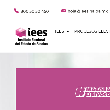
hola@ieesinaloa.mx
800 50 50 450
IEES
PROCESOS ELEC