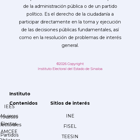
de la administración pública o de un partido
político. Es el derecho de la ciudadanía a
participar directamente en la toma y ejecución
de las decisiones públicas fundamentales, así
como en la resolución de problemas de interés
general.
©2026 Copyright
Instituto Electoral del Estado de Sinaloa
Instituto
Contenidos
Sitios de interés
IEES
Mujeres
INE
Procesos
Electas
lectorales
FISEL
AMCEE
Partidos
TEESIN