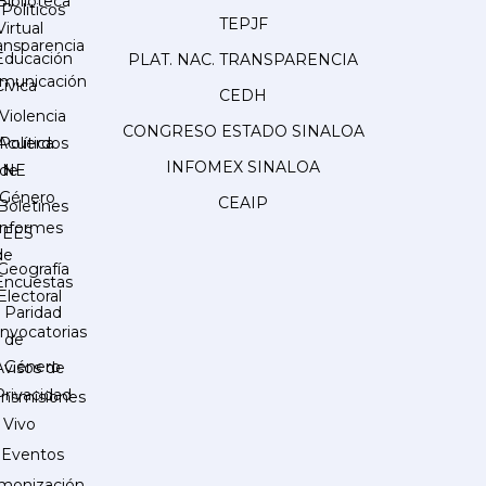
Biblioteca
Políticos
TEPJF
Virtual
ansparencia
Educación
PLAT. NAC. TRANSPARENCIA
municación
Cívica
CEDH
Violencia
CONGRESO ESTADO SINALOA
Acuerdos
Política
INFOMEX SINALOA
INE
de
Género
CEAIP
Boletines
Informes
IEES
de
Geografía
Encuestas
Electoral
Paridad
nvocatorias
de
Género
Avisos de
Privacidad
ansmisiones
 Vivo
Eventos
monización