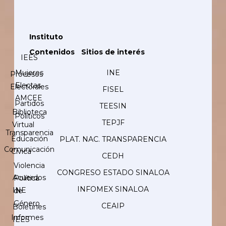
Instituto
Contenidos
Sitios de interés
IEES
Mujeres
INE
Procesos
Electas
Electorales
FISEL
AMCEE
Partidos
TEESIN
Biblioteca
Políticos
TEPJF
Virtual
Transparencia
Educación
PLAT. NAC. TRANSPARENCIA
Comunicación
Cívica
CEDH
Violencia
CONGRESO ESTADO SINALOA
Acuerdos
Política
INFOMEX SINALOA
INE
de
Género
CEAIP
Boletines
Informes
IEES