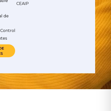
able
CEAIP
al de
 Control
ntes
DE
ES