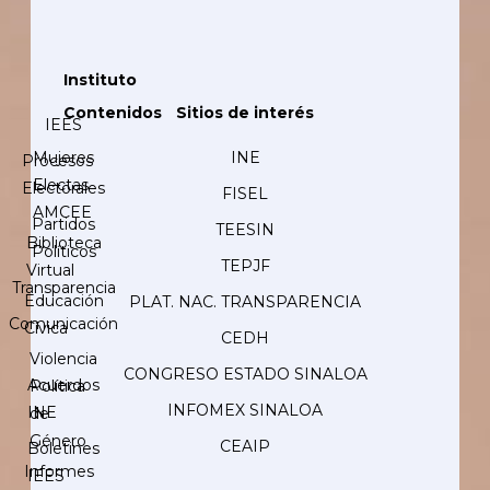
Instituto
Contenidos
Sitios de interés
IEES
Mujeres
INE
Procesos
Electas
Electorales
FISEL
AMCEE
Partidos
TEESIN
Biblioteca
Políticos
TEPJF
Virtual
Transparencia
Educación
PLAT. NAC. TRANSPARENCIA
Comunicación
Cívica
CEDH
Violencia
CONGRESO ESTADO SINALOA
Acuerdos
Política
INFOMEX SINALOA
INE
de
Género
CEAIP
Boletines
Informes
IEES