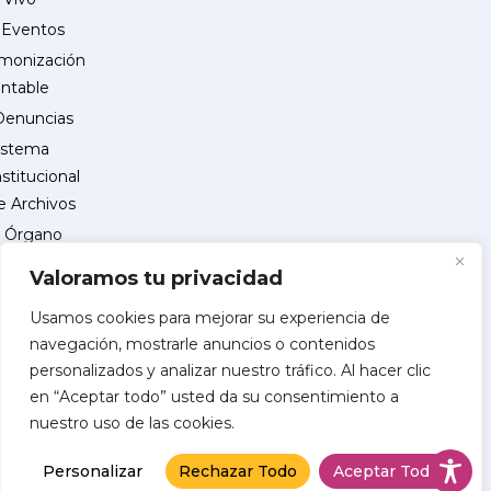
Eventos
monización
ntable
Denuncias
istema
nstitucional
e Archivos
Órgano
Interno
Valoramos tu privacidad
de
Control
Usamos cookies para mejorar su experiencia de
navegación, mostrarle anuncios o contenidos
reguntas
personalizados y analizar nuestro tráfico. Al hacer clic
recuentes
en “Aceptar todo” usted da su consentimiento a
INSCRIPCIÓN
nuestro uso de las cookies.
DE
PROVEEDORES
Personalizar
Rechazar Todo
Aceptar Todo