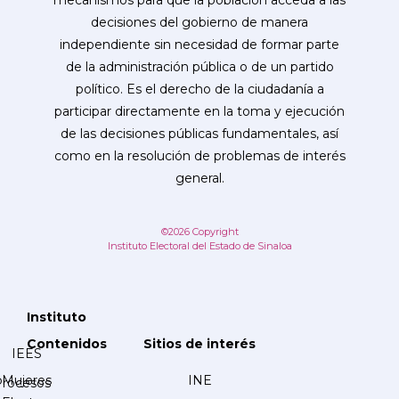
mecanismos para que la población acceda a las
decisiones del gobierno de manera
independiente sin necesidad de formar parte
de la administración pública o de un partido
político. Es el derecho de la ciudadanía a
participar directamente en la toma y ejecución
de las decisiones públicas fundamentales, así
como en la resolución de problemas de interés
general.
©2026 Copyright
Instituto Electoral del Estado de Sinaloa
Instituto
Contenidos
Sitios de interés
IEES
Mujeres
INE
Procesos