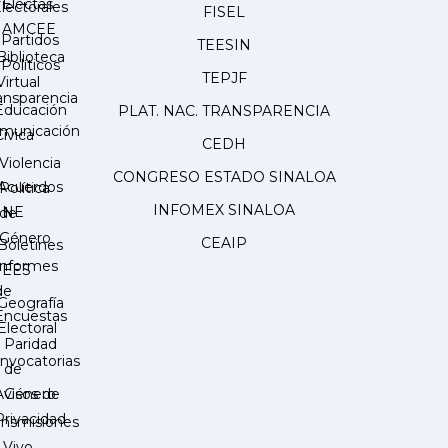
Electas
lectorales
FISEL
AMCEE
Partidos
TEESIN
Biblioteca
Políticos
TEPJF
Virtual
ansparencia
Educación
PLAT. NAC. TRANSPARENCIA
municación
Cívica
CEDH
Violencia
CONGRESO ESTADO SINALOA
Acuerdos
Política
INFOMEX SINALOA
INE
de
Género
CEAIP
Boletines
Informes
IEES
de
Geografía
Encuestas
Electoral
Paridad
nvocatorias
de
Género
Avisos de
Privacidad
ansmisiones
 Vivo