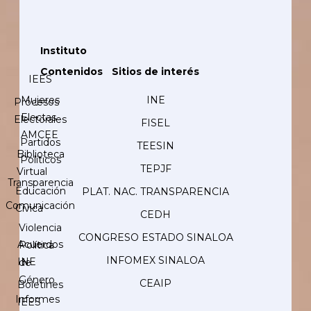
Instituto
Contenidos
Sitios de interés
IEES
Mujeres
INE
Procesos
Electas
Electorales
FISEL
AMCEE
Partidos
TEESIN
Biblioteca
Políticos
TEPJF
Virtual
Transparencia
Educación
PLAT. NAC. TRANSPARENCIA
Comunicación
Cívica
CEDH
Violencia
CONGRESO ESTADO SINALOA
Acuerdos
Política
INFOMEX SINALOA
INE
de
Género
CEAIP
Boletines
Informes
IEES