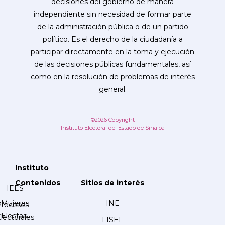
decisiones del gobierno de manera
independiente sin necesidad de formar parte
de la administración pública o de un partido
político. Es el derecho de la ciudadanía a
participar directamente en la toma y ejecución
de las decisiones públicas fundamentales, así
como en la resolución de problemas de interés
general.
©2026 Copyright
Instituto Electoral del Estado de Sinaloa
Instituto
Contenidos
Sitios de interés
IEES
Mujeres
INE
Procesos
Electas
lectorales
FISEL