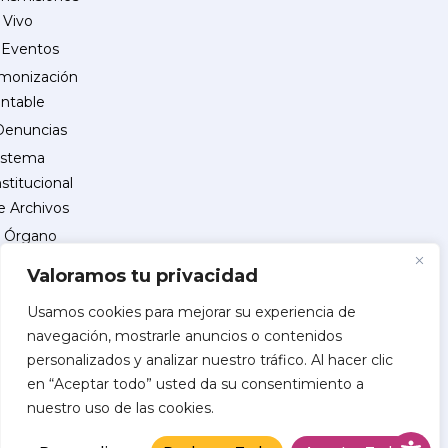
 Vivo
Eventos
monización
ntable
Denuncias
istema
nstitucional
e Archivos
Órgano
Interno
Valoramos tu privacidad
de
Control
Usamos cookies para mejorar su experiencia de
navegación, mostrarle anuncios o contenidos
reguntas
personalizados y analizar nuestro tráfico. Al hacer clic
recuentes
en “Aceptar todo” usted da su consentimiento a
INSCRIPCIÓN
nuestro uso de las cookies.
DE
PROVEEDORES