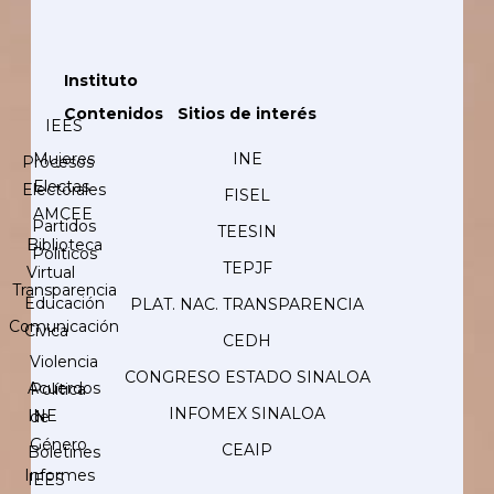
Instituto
Contenidos
Sitios de interés
IEES
Mujeres
INE
Procesos
Electas
Electorales
FISEL
AMCEE
Partidos
TEESIN
Biblioteca
Políticos
TEPJF
Virtual
Transparencia
Educación
PLAT. NAC. TRANSPARENCIA
Comunicación
Cívica
CEDH
Violencia
CONGRESO ESTADO SINALOA
Acuerdos
Política
INFOMEX SINALOA
INE
de
Género
CEAIP
Boletines
Informes
IEES