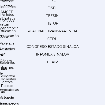
Mujeres
INE
Procesos
Electas
lectorales
FISEL
AMCEE
Partidos
TEESIN
Biblioteca
Políticos
TEPJF
Virtual
ansparencia
Educación
PLAT. NAC. TRANSPARENCIA
municación
Cívica
CEDH
Violencia
CONGRESO ESTADO SINALOA
Acuerdos
Política
INFOMEX SINALOA
INE
de
Género
CEAIP
Boletines
Informes
IEES
de
Geografía
Encuestas
Electoral
Paridad
nvocatorias
de
Género
Avisos de
Privacidad
ansmisiones