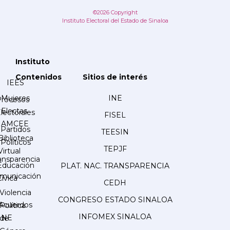
©2026 Copyright
Instituto Electoral del Estado de Sinaloa
Instituto
Contenidos
Sitios de interés
IEES
Mujeres
INE
Procesos
Electas
lectorales
FISEL
AMCEE
Partidos
TEESIN
Biblioteca
Políticos
TEPJF
Virtual
ansparencia
Educación
PLAT. NAC. TRANSPARENCIA
municación
Cívica
CEDH
Violencia
CONGRESO ESTADO SINALOA
Acuerdos
Política
INFOMEX SINALOA
INE
de