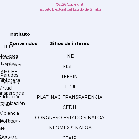
©2026 Copyright
Instituto Electoral del Estado de Sinaloa
Instituto
Contenidos
Sitios de interés
IEES
Mujeres
INE
Procesos
Electas
lectorales
FISEL
AMCEE
Partidos
TEESIN
Biblioteca
Políticos
TEPJF
Virtual
ansparencia
Educación
PLAT. NAC. TRANSPARENCIA
municación
Cívica
CEDH
Violencia
CONGRESO ESTADO SINALOA
Acuerdos
Política
INFOMEX SINALOA
INE
de
Género
CEAIP
Boletines