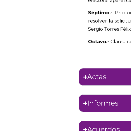
electoral aparezc
Séptimo.-
Propues
resolver la solici
Sergio Torres Féli
Octavo.-
Clausura
Actas
Informes
Acuerdos