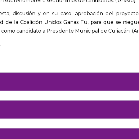
an sobrenombres o seudónimos de candidatos. ( Anexo)
ta, discusión y en su caso, aprobación del proyect
tud de la Coalición Unidos Ganas Tu, para que se niegue
x como candidato a Presidente Municipal de Culiacán. (A
.