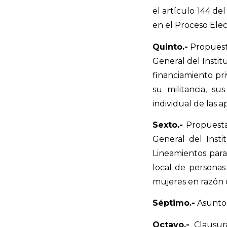
el artículo 144 d
en el Proceso Elec
Quinto.-
Propuesta
General del Instit
financiamiento pri
su militancia, su
individual de las 
Sexto.-
Propuesta
General del Insti
Lineamientos para 
local de personas
mujeres en razón 
Séptimo.-
Asuntos
Octavo.-
Clausur