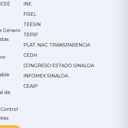
MCEE
INE
FISEL
TEESIN
de Género
TEPJF
stas
PLAT. NAC. TRANSPARENCIA
CEDH
ivo
CONGRESO ESTADO SINALOA
able
INFOMEX SINALOA
CEAIP
al de
 Control
ntes