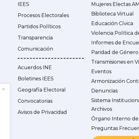
IEES
Mujeres Electas A
Biblioteca Virtual
Procesos Electorales
Educación Cívica
Partidos Políticos
Violencia Política 
Transparencia
Informes de Encue
Comunicación
Paridad de Género
Transmisiones en V
Acuerdos INE
Eventos
Boletines IEES
Armonización Cont
Geografía Electoral
Denuncias
Sistema Institucion
Convocatorias
Archivos
Avisos de Privacidad
Órgano Interno de
Preguntas Frecue