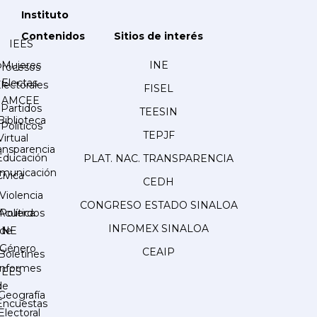
Instituto
Contenidos
Sitios de interés
IEES
Mujeres
INE
Procesos
Electas
lectorales
FISEL
AMCEE
Partidos
TEESIN
Biblioteca
Políticos
TEPJF
Virtual
ansparencia
Educación
PLAT. NAC. TRANSPARENCIA
municación
Cívica
CEDH
Violencia
CONGRESO ESTADO SINALOA
Acuerdos
Política
INFOMEX SINALOA
INE
de
Género
CEAIP
Boletines
Informes
IEES
de
Geografía
Encuestas
Electoral