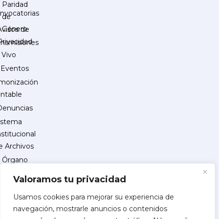
Paridad
nvocatorias
de
Género
Avisos de
Privacidad
ansmisiones
 Vivo
Eventos
monización
ntable
Denuncias
istema
nstitucional
e Archivos
Órgano
Interno
Valoramos tu privacidad
de
Control
Usamos cookies para mejorar su experiencia de
navegación, mostrarle anuncios o contenidos
reguntas