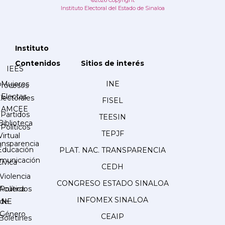
©2026 Copyright
Instituto Electoral del Estado de Sinaloa
Instituto
Contenidos
Sitios de interés
IEES
Mujeres
INE
Procesos
Electas
lectorales
FISEL
AMCEE
Partidos
TEESIN
Biblioteca
Políticos
TEPJF
Virtual
ansparencia
Educación
PLAT. NAC. TRANSPARENCIA
municación
Cívica
CEDH
Violencia
CONGRESO ESTADO SINALOA
Acuerdos
Política
INFOMEX SINALOA
INE
de
Género
CEAIP
Boletines