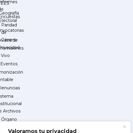
Informes
IEES
de
Geografía
Encuestas
Electoral
Paridad
nvocatorias
de
Género
Avisos de
Privacidad
ansmisiones
 Vivo
Eventos
monización
ntable
Denuncias
istema
nstitucional
e Archivos
Órgano
Interno
Valoramos tu privacidad