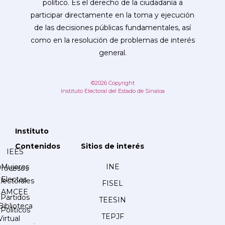
político. Es el derecho de la ciudadanía a
participar directamente en la toma y ejecución
de las decisiones públicas fundamentales, así
como en la resolución de problemas de interés
general.
©2026 Copyright
Instituto Electoral del Estado de Sinaloa
Instituto
Contenidos
Sitios de interés
IEES
Mujeres
INE
Procesos
Electas
lectorales
FISEL
AMCEE
Partidos
TEESIN
Biblioteca
Políticos
TEPJF
Virtual