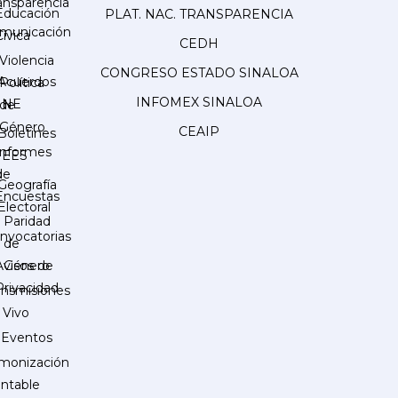
ansparencia
Educación
PLAT. NAC. TRANSPARENCIA
municación
Cívica
CEDH
Violencia
CONGRESO ESTADO SINALOA
Acuerdos
Política
INFOMEX SINALOA
INE
de
Género
CEAIP
Boletines
Informes
IEES
de
Geografía
Encuestas
Electoral
Paridad
nvocatorias
de
Género
Avisos de
Privacidad
ansmisiones
 Vivo
Eventos
monización
ntable