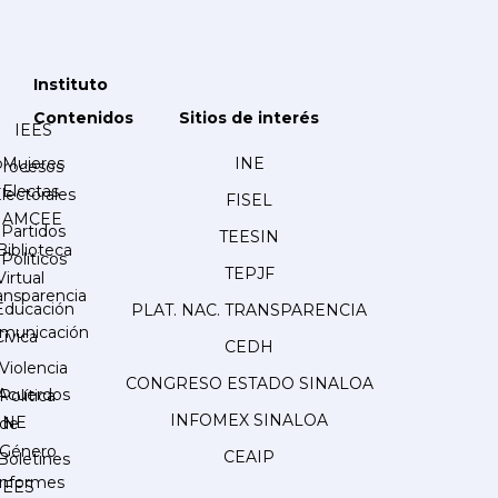
Instituto
Contenidos
Sitios de interés
IEES
Mujeres
INE
Procesos
Electas
lectorales
FISEL
AMCEE
Partidos
TEESIN
Biblioteca
Políticos
TEPJF
Virtual
ansparencia
Educación
PLAT. NAC. TRANSPARENCIA
municación
Cívica
CEDH
Violencia
CONGRESO ESTADO SINALOA
Acuerdos
Política
INFOMEX SINALOA
INE
de
Género
CEAIP
Boletines
Informes
IEES