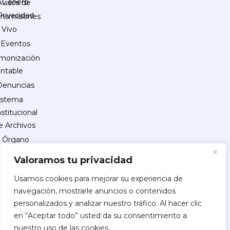
Género
Avisos de
Privacidad
ansmisiones
 Vivo
Eventos
monización
ntable
Denuncias
istema
nstitucional
e Archivos
Órgano
Interno
Valoramos tu privacidad
de
Control
Usamos cookies para mejorar su experiencia de
navegación, mostrarle anuncios o contenidos
reguntas
personalizados y analizar nuestro tráfico. Al hacer clic
recuentes
en “Aceptar todo” usted da su consentimiento a
INSCRIPCIÓN
nuestro uso de las cookies.