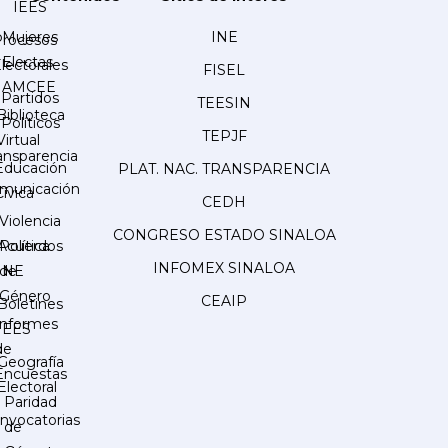
IEES
Mujeres
INE
Procesos
Electas
lectorales
FISEL
AMCEE
Partidos
TEESIN
Biblioteca
Políticos
TEPJF
Virtual
ansparencia
Educación
PLAT. NAC. TRANSPARENCIA
municación
Cívica
CEDH
Violencia
CONGRESO ESTADO SINALOA
Acuerdos
Política
INFOMEX SINALOA
INE
de
Género
CEAIP
Boletines
Informes
IEES
de
Geografía
Encuestas
Electoral
Paridad
nvocatorias
de