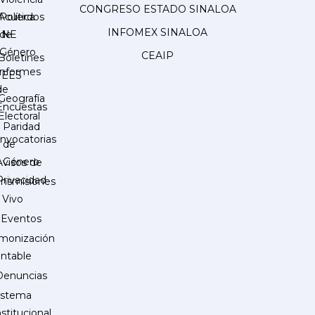
CONGRESO ESTADO SINALOA
Acuerdos
Política
INFOMEX SINALOA
INE
de
Género
CEAIP
Boletines
Informes
IEES
de
Geografía
Encuestas
Electoral
Paridad
nvocatorias
de
Género
Avisos de
Privacidad
ansmisiones
 Vivo
Eventos
monización
ntable
Denuncias
istema
nstitucional