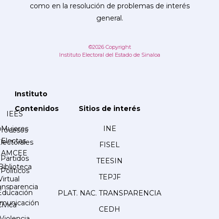
como en la resolución de problemas de interés
general.
©2026 Copyright
Instituto Electoral del Estado de Sinaloa
Instituto
Contenidos
Sitios de interés
IEES
Mujeres
INE
Procesos
Electas
lectorales
FISEL
AMCEE
Partidos
TEESIN
Biblioteca
Políticos
TEPJF
Virtual
ansparencia
Educación
PLAT. NAC. TRANSPARENCIA
municación
Cívica
CEDH
Violencia