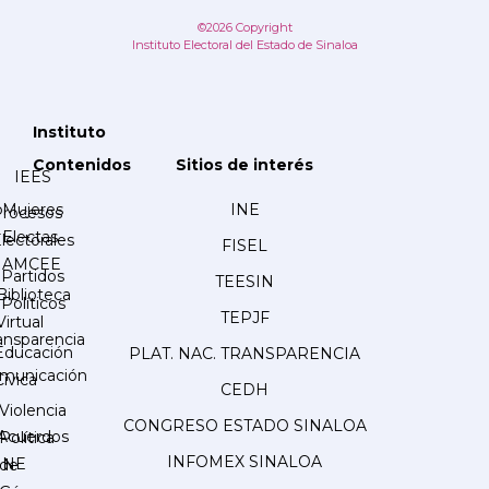
©2026 Copyright
Instituto Electoral del Estado de Sinaloa
Instituto
Contenidos
Sitios de interés
IEES
Mujeres
INE
Procesos
Electas
lectorales
FISEL
AMCEE
Partidos
TEESIN
Biblioteca
Políticos
TEPJF
Virtual
ansparencia
Educación
PLAT. NAC. TRANSPARENCIA
municación
Cívica
CEDH
Violencia
CONGRESO ESTADO SINALOA
Acuerdos
Política
INFOMEX SINALOA
INE
de