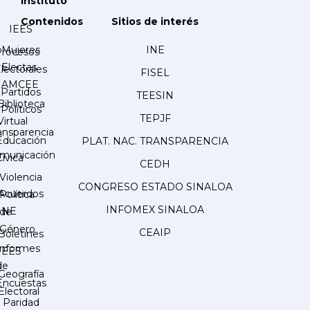
Instituto
Contenidos
Sitios de interés
IEES
Mujeres
INE
Procesos
Electas
lectorales
FISEL
AMCEE
Partidos
TEESIN
Biblioteca
Políticos
TEPJF
Virtual
ansparencia
Educación
PLAT. NAC. TRANSPARENCIA
municación
Cívica
CEDH
Violencia
CONGRESO ESTADO SINALOA
Acuerdos
Política
INFOMEX SINALOA
INE
de
Género
CEAIP
Boletines
Informes
IEES
de
Geografía
Encuestas
Electoral
Paridad