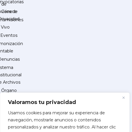
nvocatorias
de
Género
Avisos de
Privacidad
ansmisiones
 Vivo
Eventos
monización
ntable
Denuncias
istema
nstitucional
e Archivos
Órgano
Interno
Valoramos tu privacidad
de
Control
Usamos cookies para mejorar su experiencia de
navegación, mostrarle anuncios o contenidos
reguntas
personalizados y analizar nuestro tráfico. Al hacer clic
recuentes