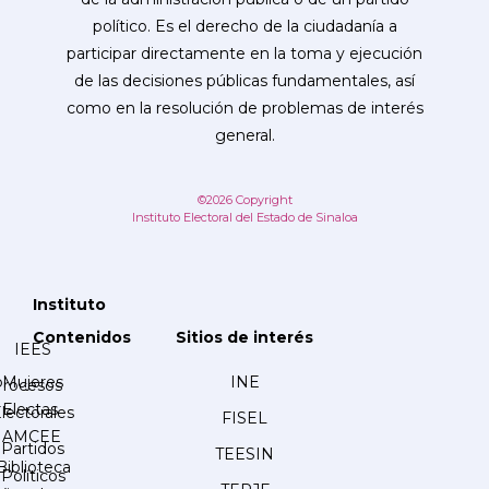
político. Es el derecho de la ciudadanía a
participar directamente en la toma y ejecución
de las decisiones públicas fundamentales, así
como en la resolución de problemas de interés
general.
©2026 Copyright
Instituto Electoral del Estado de Sinaloa
Instituto
Contenidos
Sitios de interés
IEES
Mujeres
INE
Procesos
Electas
lectorales
FISEL
AMCEE
Partidos
TEESIN
Biblioteca
Políticos