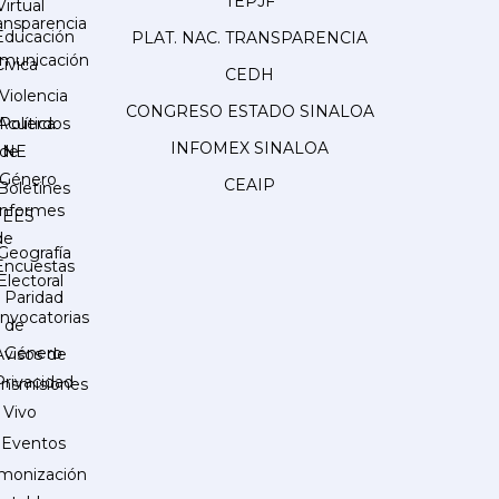
TEPJF
Virtual
ansparencia
Educación
PLAT. NAC. TRANSPARENCIA
municación
Cívica
CEDH
Violencia
CONGRESO ESTADO SINALOA
Acuerdos
Política
INFOMEX SINALOA
INE
de
Género
CEAIP
Boletines
Informes
IEES
de
Geografía
Encuestas
Electoral
Paridad
nvocatorias
de
Género
Avisos de
Privacidad
ansmisiones
 Vivo
Eventos
monización