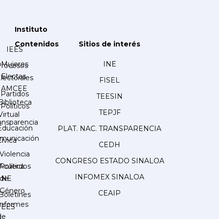
Instituto
Contenidos
Sitios de interés
IEES
Mujeres
INE
Procesos
Electas
lectorales
FISEL
AMCEE
Partidos
TEESIN
Biblioteca
Políticos
TEPJF
Virtual
ansparencia
Educación
PLAT. NAC. TRANSPARENCIA
municación
Cívica
CEDH
Violencia
CONGRESO ESTADO SINALOA
Acuerdos
Política
INFOMEX SINALOA
INE
de
Género
CEAIP
Boletines
Informes
IEES
de