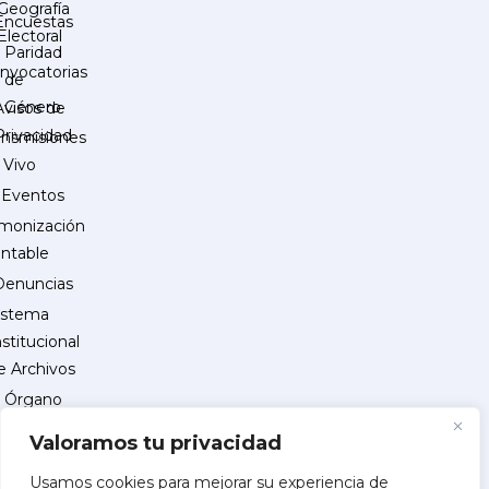
Geografía
Encuestas
Electoral
Paridad
nvocatorias
de
Género
Avisos de
Privacidad
ansmisiones
 Vivo
Eventos
monización
ntable
Denuncias
istema
nstitucional
e Archivos
Órgano
Interno
Valoramos tu privacidad
de
Control
Usamos cookies para mejorar su experiencia de