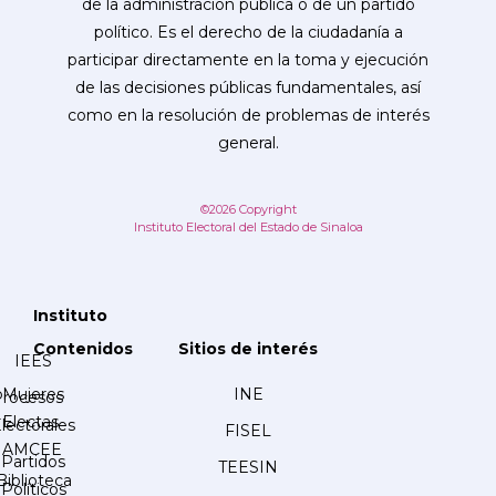
de la administración pública o de un partido
político. Es el derecho de la ciudadanía a
participar directamente en la toma y ejecución
de las decisiones públicas fundamentales, así
como en la resolución de problemas de interés
general.
©2026 Copyright
Instituto Electoral del Estado de Sinaloa
Instituto
Contenidos
Sitios de interés
IEES
Mujeres
INE
Procesos
Electas
lectorales
FISEL
AMCEE
Partidos
TEESIN
Biblioteca
Políticos