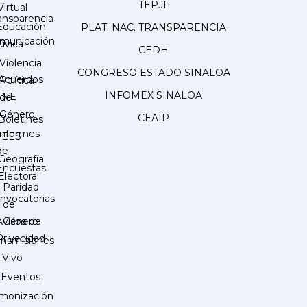
TEPJF
Virtual
ansparencia
Educación
PLAT. NAC. TRANSPARENCIA
municación
Cívica
CEDH
Violencia
CONGRESO ESTADO SINALOA
Acuerdos
Política
INFOMEX SINALOA
INE
de
Género
CEAIP
Boletines
Informes
IEES
de
Geografía
Encuestas
Electoral
Paridad
nvocatorias
de
Género
Avisos de
Privacidad
ansmisiones
 Vivo
Eventos
monización