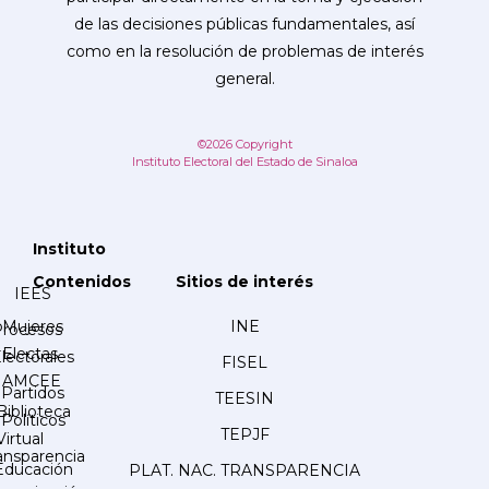
de las decisiones públicas fundamentales, así
como en la resolución de problemas de interés
general.
©2026 Copyright
Instituto Electoral del Estado de Sinaloa
Instituto
Contenidos
Sitios de interés
IEES
Mujeres
INE
Procesos
Electas
lectorales
FISEL
AMCEE
Partidos
TEESIN
Biblioteca
Políticos
TEPJF
Virtual
ansparencia
Educación
PLAT. NAC. TRANSPARENCIA