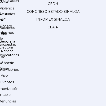
municación
Cívica
CEDH
Violencia
CONGRESO ESTADO SINALOA
Acuerdos
Política
INFOMEX SINALOA
INE
de
Género
CEAIP
Boletines
Informes
IEES
de
Geografía
Encuestas
Electoral
Paridad
nvocatorias
de
Género
Avisos de
Privacidad
ansmisiones
 Vivo
Eventos
monización
ntable
Denuncias