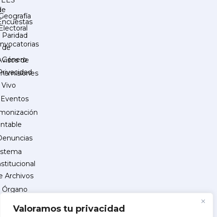
de
Geografía
Encuestas
Electoral
Paridad
nvocatorias
de
Género
Avisos de
Privacidad
ansmisiones
 Vivo
Eventos
monización
ntable
Denuncias
istema
nstitucional
e Archivos
Órgano
Interno
Valoramos tu privacidad
de