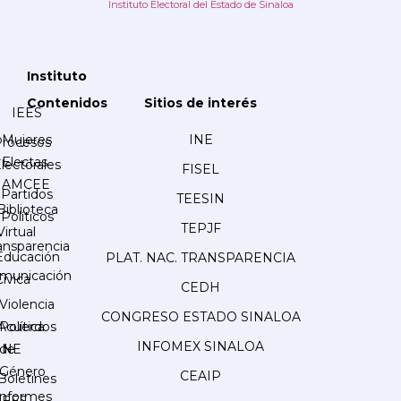
Instituto Electoral del Estado de Sinaloa
Instituto
Contenidos
Sitios de interés
IEES
Mujeres
INE
Procesos
Electas
lectorales
FISEL
AMCEE
Partidos
TEESIN
Biblioteca
Políticos
TEPJF
Virtual
ansparencia
Educación
PLAT. NAC. TRANSPARENCIA
municación
Cívica
CEDH
Violencia
CONGRESO ESTADO SINALOA
Acuerdos
Política
INFOMEX SINALOA
INE
de
Género
CEAIP
Boletines
Informes
IEES