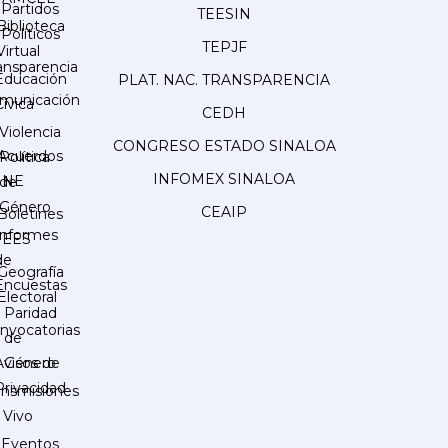
Partidos
TEESIN
Biblioteca
Políticos
TEPJF
Virtual
ansparencia
Educación
PLAT. NAC. TRANSPARENCIA
municación
Cívica
CEDH
Violencia
CONGRESO ESTADO SINALOA
Acuerdos
Política
INFOMEX SINALOA
INE
de
Género
CEAIP
Boletines
Informes
IEES
de
Geografía
Encuestas
Electoral
Paridad
nvocatorias
de
Género
Avisos de
Privacidad
ansmisiones
 Vivo
Eventos