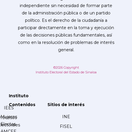
independiente sin necesidad de formar parte
de la administración pública o de un partido
político. Es el derecho de la ciudadanía a
participar directamente en la toma y ejecución
de las decisiones públicas fundamentales, así
como en la resolución de problemas de interés
general.
©2026 Copyright
Instituto Electoral del Estado de Sinaloa
Instituto
Contenidos
Sitios de interés
IEES
Mujeres
INE
Procesos
Electas
lectorales
FISEL
AMCEE