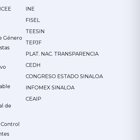
MCEE
INE
FISEL
TEESIN
de Género
TEPJF
stas
PLAT. NAC. TRANSPARENCIA
CEDH
ivo
CONGRESO ESTADO SINALOA
able
INFOMEX SINALOA
CEAIP
al de
 Control
ntes