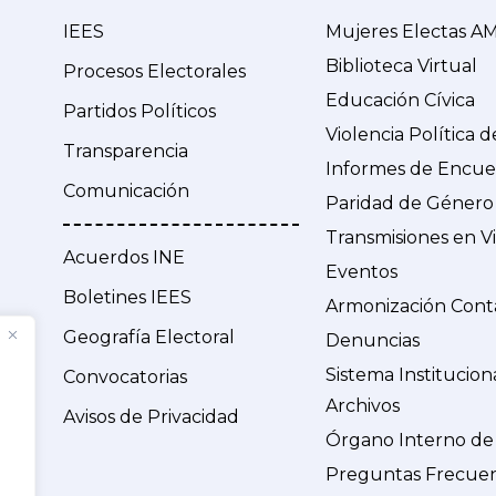
IEES
Mujeres Electas A
Biblioteca Virtual
Procesos Electorales
Educación Cívica
Partidos Políticos
Violencia Política 
Transparencia
Informes de Encue
Comunicación
Paridad de Género
Transmisiones en V
Acuerdos INE
Eventos
Boletines IEES
Armonización Cont
Geografía Electoral
Denuncias
Sistema Institucion
Convocatorias
Archivos
Avisos de Privacidad
Órgano Interno de
Preguntas Frecue