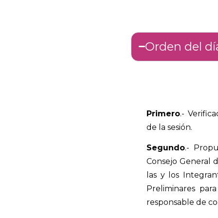
Orden del dí
Primero
.-
Verific
de la sesión.
Segundo
.-
Propu
Consejo General de
las y los Integra
Preliminares para
responsable de coo