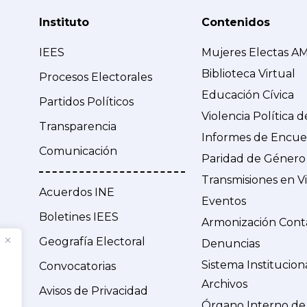
Instituto
Contenidos
IEES
Mujeres Electas A
Biblioteca Virtual
Procesos Electorales
Educación Cívica
Partidos Políticos
Violencia Política 
Transparencia
Informes de Encue
Comunicación
Paridad de Género
Transmisiones en V
Acuerdos INE
Eventos
Boletines IEES
Armonización Cont
Geografía Electoral
Denuncias
Sistema Institucion
Convocatorias
Archivos
Avisos de Privacidad
Órgano Interno de