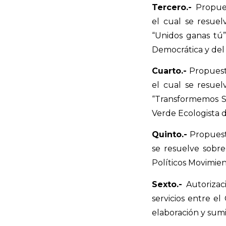
Tercero.-
Propuest
el cual se resuel
“Unidos ganas tú”
Democrática y del 
Cuarto.-
Propuesta
el cual se resuel
“Transformemos Si
Verde Ecologista 
Quinto.-
Propuesta
se resuelve sobre
Políticos Movimie
Sexto.-
Autorizaci
servicios entre el
elaboración y sumin