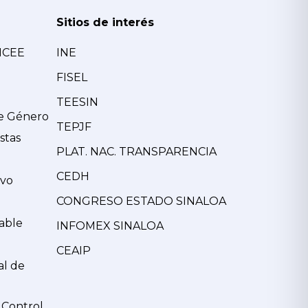
Sitios de interés
MCEE
INE
FISEL
TEESIN
de Género
TEPJF
stas
PLAT. NAC. TRANSPARENCIA
CEDH
ivo
CONGRESO ESTADO SINALOA
able
INFOMEX SINALOA
CEAIP
al de
 Control