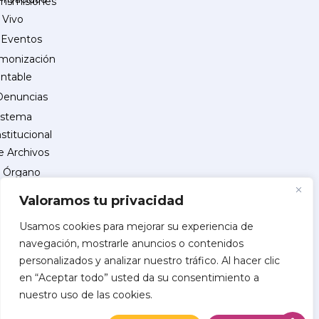
ansmisiones
 Vivo
Eventos
monización
ntable
Denuncias
istema
nstitucional
e Archivos
Órgano
Interno
Valoramos tu privacidad
de
Control
Usamos cookies para mejorar su experiencia de
navegación, mostrarle anuncios o contenidos
reguntas
personalizados y analizar nuestro tráfico. Al hacer clic
recuentes
en “Aceptar todo” usted da su consentimiento a
INSCRIPCIÓN
nuestro uso de las cookies.
DE
PROVEEDORES