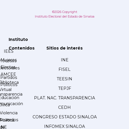
©2026 Copyright
Instituto Electoral del Estado de Sinaloa
Instituto
Contenidos
Sitios de interés
IEES
Mujeres
INE
Procesos
Electas
lectorales
FISEL
AMCEE
Partidos
TEESIN
Biblioteca
Políticos
TEPJF
Virtual
ansparencia
Educación
PLAT. NAC. TRANSPARENCIA
municación
Cívica
CEDH
Violencia
CONGRESO ESTADO SINALOA
Acuerdos
Política
INFOMEX SINALOA
INE
de