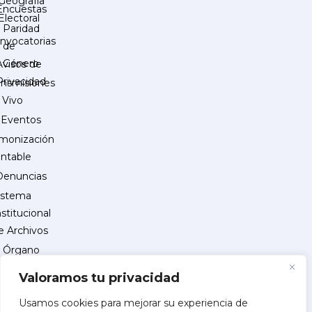
Geografía
Encuestas
Electoral
Paridad
nvocatorias
de
Género
Avisos de
Privacidad
ansmisiones
 Vivo
Eventos
monización
ntable
Denuncias
istema
nstitucional
e Archivos
Órgano
Interno
Valoramos tu privacidad
de
Control
Usamos cookies para mejorar su experiencia de