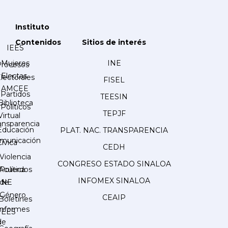
Instituto
Contenidos
Sitios de interés
IEES
Mujeres
INE
Procesos
Electas
lectorales
FISEL
AMCEE
Partidos
TEESIN
Biblioteca
Políticos
TEPJF
Virtual
ansparencia
Educación
PLAT. NAC. TRANSPARENCIA
municación
Cívica
CEDH
Violencia
CONGRESO ESTADO SINALOA
Acuerdos
Política
INFOMEX SINALOA
INE
de
Género
CEAIP
Boletines
Informes
IEES
de