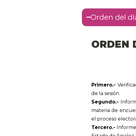
Orden del dí
ORDEN 
Primero.-
Verifica
de la sesión.
Segundo.-
Inform
materia de encues
el proceso elector
Tercero.-
Informe 
Estado de Sinaloa 