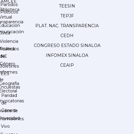
AMCEE
Partidos
TEESIN
Biblioteca
Políticos
TEPJF
Virtual
ansparencia
Educación
PLAT. NAC. TRANSPARENCIA
municación
Cívica
CEDH
Violencia
CONGRESO ESTADO SINALOA
Acuerdos
Política
INFOMEX SINALOA
INE
de
Género
CEAIP
Boletines
Informes
IEES
de
Geografía
Encuestas
Electoral
Paridad
nvocatorias
de
Género
Avisos de
Privacidad
ansmisiones
 Vivo