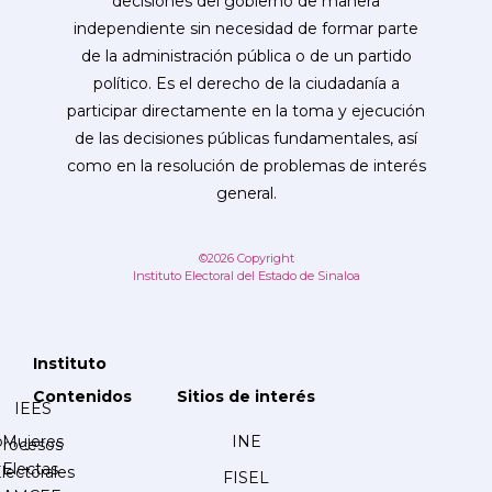
decisiones del gobierno de manera
independiente sin necesidad de formar parte
de la administración pública o de un partido
político. Es el derecho de la ciudadanía a
participar directamente en la toma y ejecución
de las decisiones públicas fundamentales, así
como en la resolución de problemas de interés
general.
©2026 Copyright
Instituto Electoral del Estado de Sinaloa
Instituto
Contenidos
Sitios de interés
IEES
Mujeres
INE
Procesos
Electas
lectorales
FISEL