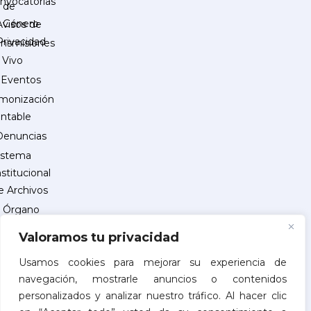
nvocatorias
de
Género
Avisos de
Privacidad
ansmisiones
 Vivo
Eventos
monización
ntable
Denuncias
istema
nstitucional
e Archivos
Órgano
Interno
Valoramos tu privacidad
de
Control
Usamos cookies para mejorar su experiencia de
navegación, mostrarle anuncios o contenidos
reguntas
personalizados y analizar nuestro tráfico. Al hacer clic
recuentes