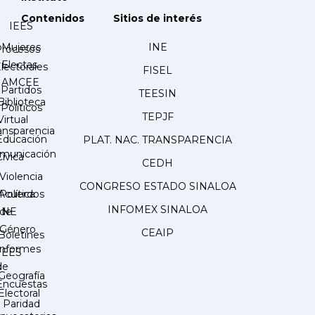
Contenidos
Sitios de interés
IEES
Mujeres
INE
Procesos
Electas
lectorales
FISEL
AMCEE
Partidos
TEESIN
Biblioteca
Políticos
TEPJF
Virtual
ansparencia
Educación
PLAT. NAC. TRANSPARENCIA
municación
Cívica
CEDH
Violencia
CONGRESO ESTADO SINALOA
Acuerdos
Política
INFOMEX SINALOA
INE
de
Género
CEAIP
Boletines
Informes
IEES
de
Geografía
Encuestas
Electoral
Paridad