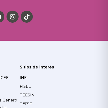
Sitios de interés
MCEE
INE
FISEL
TEESIN
de Género
TEPJF
stas