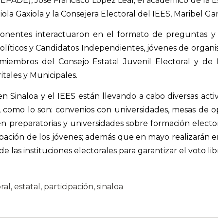
(FEPADE), José Francisco López Leal; el académico de la 
ola Gaxiola y la Consejera Electoral del IEES, Maribel Gar
onentes interactuaron en el formato de preguntas y
Políticos y Candidatos Independientes, jóvenes de organis
 miembros del Consejo Estatal Juvenil Electoral y de 
itales y Municipales.
en Sinaloa y el IEES están llevando a cabo diversas acti
, como lo son: convenios con universidades, mesas de o
 en preparatorias y universidades sobre formación electora
ipación de los jóvenes; además que en mayo realizarán 
de las instituciones electorales para garantizar el voto lib
ral
,
estatal
,
participación
,
sinaloa