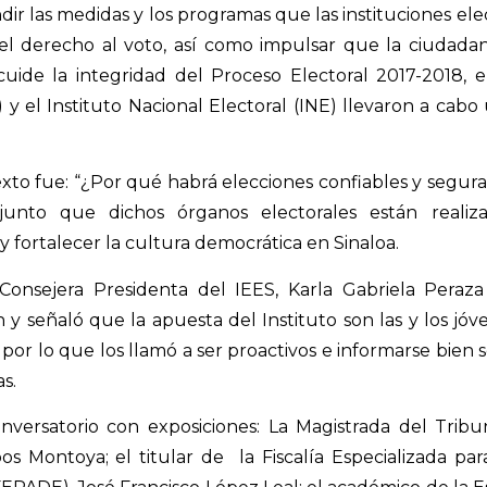
ndir las medidas y los programas que las instituciones ele
 del derecho al voto, así como impulsar que la ciudadan
 cuide la integridad del Proceso Electoral 2017-2018, el
 y el Instituto Nacional Electoral (INE) llevaron a cabo
to fue: “¿Por qué habrá elecciones confiables y seguras 
junto que dichos órganos electorales están reali
y fortalecer la cultura democrática en Sinaloa.
 Consejera Presidenta del IEES, Karla Gabriela Pera
ón y señaló que la apuesta del Instituto son las y los jó
por lo que los llamó a ser proactivos e informarse bien s
as.
nversatorio con exposiciones: La Magistrada del Tribu
os Montoya; el titular de
la Fiscalía Especializada pa