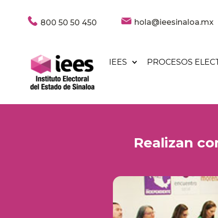
hola@ieesinaloa.mx
800 50 50 450
IEES
PROCESOS ELEC
Realizan co