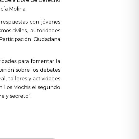
Escuela Libre de Derecho
cía Molina.
 respuestas con jóvenes
mos civiles,
autoridades
Participación Ciudadana
vidades para fomentar la
pinión sobre los debates
l, talleres y actividades
en Los Mochis el segundo
re y secreto”.