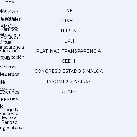
IEES
Mujeres
INE
Procesos
Electas
lectorales
FISEL
AMCEE
Partidos
TEESIN
Biblioteca
Políticos
TEPJF
Virtual
ansparencia
Educación
PLAT. NAC. TRANSPARENCIA
municación
Cívica
CEDH
Violencia
CONGRESO ESTADO SINALOA
Acuerdos
Política
INFOMEX SINALOA
INE
de
Género
CEAIP
Boletines
Informes
IEES
de
Geografía
Encuestas
Electoral
Paridad
nvocatorias
de