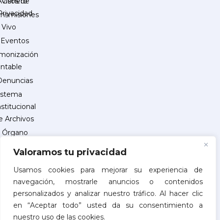
Género
Avisos de
Privacidad
ansmisiones
 Vivo
Eventos
monización
ntable
Denuncias
istema
nstitucional
e Archivos
Órgano
Interno
Valoramos tu privacidad
de
Control
Usamos cookies para mejorar su experiencia de
navegación, mostrarle anuncios o contenidos
reguntas
personalizados y analizar nuestro tráfico. Al hacer clic
recuentes
en “Aceptar todo” usted da su consentimiento a
INSCRIPCIÓN
nuestro uso de las cookies.