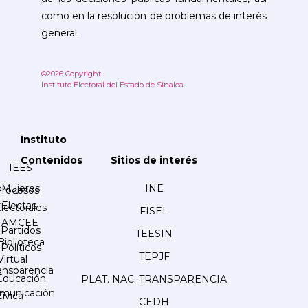
como en la resolución de problemas de interés
general.
©2026 Copyright
Instituto Electoral del Estado de Sinaloa
Instituto
Contenidos
Sitios de interés
IEES
Mujeres
INE
Procesos
Electas
lectorales
FISEL
AMCEE
Partidos
TEESIN
Biblioteca
Políticos
TEPJF
Virtual
ansparencia
Educación
PLAT. NAC. TRANSPARENCIA
municación
Cívica
CEDH