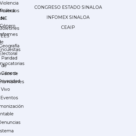
Violencia
CONGRESO ESTADO SINALOA
Acuerdos
Política
INFOMEX SINALOA
INE
de
Género
CEAIP
Boletines
Informes
IEES
de
Geografía
Encuestas
Electoral
Paridad
nvocatorias
de
Género
Avisos de
Privacidad
ansmisiones
 Vivo
Eventos
monización
ntable
Denuncias
istema