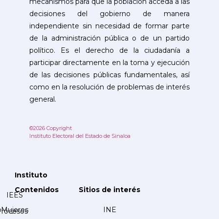
mecanismos para que la población acceda a las
decisiones del gobierno de manera
independiente sin necesidad de formar parte
de la administración pública o de un partido
político. Es el derecho de la ciudadanía a
participar directamente en la toma y ejecución
de las decisiones públicas fundamentales, así
como en la resolución de problemas de interés
general.
©2026 Copyright
Instituto Electoral del Estado de Sinaloa
Instituto
Contenidos
Sitios de interés
IEES
Mujeres
INE
Procesos