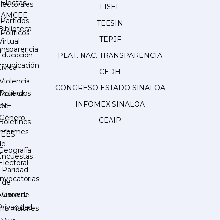
Electas
lectorales
FISEL
AMCEE
Partidos
TEESIN
Biblioteca
Políticos
TEPJF
Virtual
ansparencia
Educación
PLAT. NAC. TRANSPARENCIA
municación
Cívica
CEDH
Violencia
CONGRESO ESTADO SINALOA
Acuerdos
Política
INFOMEX SINALOA
INE
de
Género
CEAIP
Boletines
Informes
IEES
de
Geografía
Encuestas
Electoral
Paridad
nvocatorias
de
Género
Avisos de
Privacidad
ansmisiones