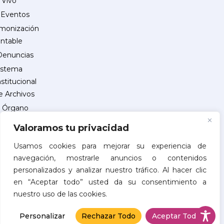
 Vivo
Eventos
monización
ntable
Denuncias
istema
nstitucional
e Archivos
Órgano
Interno
Valoramos tu privacidad
de
Control
Usamos cookies para mejorar su experiencia de
navegación, mostrarle anuncios o contenidos
reguntas
personalizados y analizar nuestro tráfico. Al hacer clic
recuentes
en “Aceptar todo” usted da su consentimiento a
INSCRIPCIÓN
nuestro uso de las cookies.
DE
PROVEEDORES
Personalizar
Rechazar Todo
Aceptar Todo