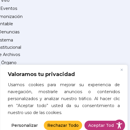
 Vivo
Eventos
monización
ntable
Denuncias
istema
nstitucional
e Archivos
Órgano
Interno
Valoramos tu privacidad
de
Control
Usamos cookies para mejorar su experiencia de
navegación, mostrarle anuncios o contenidos
reguntas
personalizados y analizar nuestro tráfico. Al hacer clic
recuentes
en “Aceptar todo” usted da su consentimiento a
INSCRIPCIÓN
nuestro uso de las cookies.
DE
PROVEEDORES
Personalizar
Rechazar Todo
Aceptar Todo