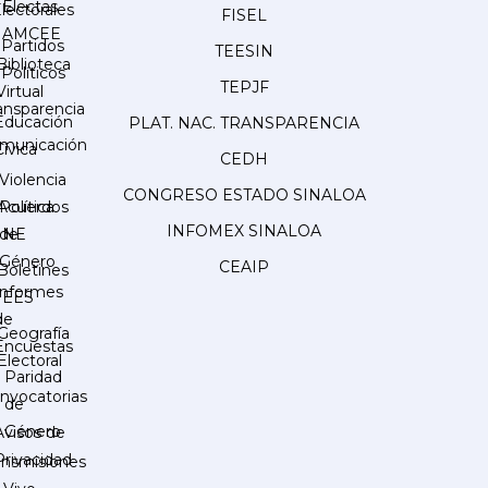
Electas
lectorales
FISEL
AMCEE
Partidos
TEESIN
Biblioteca
Políticos
TEPJF
Virtual
ansparencia
Educación
PLAT. NAC. TRANSPARENCIA
municación
Cívica
CEDH
Violencia
CONGRESO ESTADO SINALOA
Acuerdos
Política
INFOMEX SINALOA
INE
de
Género
CEAIP
Boletines
Informes
IEES
de
Geografía
Encuestas
Electoral
Paridad
nvocatorias
de
Género
Avisos de
Privacidad
ansmisiones