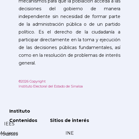
mecanismos para que la población acceda a las
decisiones del gobierno de manera
independiente sin necesidad de formar parte
de la administración pública o de un partido
político. Es el derecho de la ciudadanía a
participar directamente en la toma y ejecución
de las decisiones públicas fundamentales, así
como en la resolución de problemas de interés
general.
©2026 Copyright
Instituto Electoral del Estado de Sinaloa
Instituto
Contenidos
Sitios de interés
IEES
Mujeres
INE
Procesos