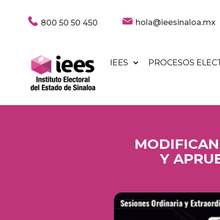
hola@ieesinaloa.mx
800 50 50 450
IEES
PROCESOS ELEC
MODIFICAN
Y APRU