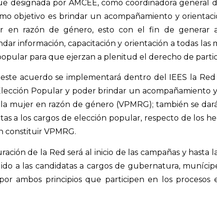
fue designada por AMCEE, como coordinadora general d
mo objetivo es brindar un acompañamiento y orientació
er en razón de género, esto con el fin de generar 
indar información, capacitación y orientación a todas la
opular para que ejerzan a plenitud el derecho de partici
 este acuerdo se implementará dentro del IEES la Re
Elección Popular y poder brindar un acompañamiento y 
ra la mujer en razón de género (VPMRG); también se da
tas a los cargos de elección popular, respecto de los he
n constituir VPMRG.
ación de la Red será al inicio de las campañas y hasta 
irigido a las candidatas a cargos de gubernatura, muníci
por ambos principios que participen en los procesos e