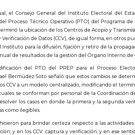
ual, el Consejo General del Instituto Electoral del Est
 del Proceso Técnico Operativo (PTO) del Programa de 
terminó la ubicación de los Centros de Acopio y Transmis
 Verificación de Datos (CCV), de igual forma, en otros pu
nstituto para la difusión, fijación y retiro de la propaga
anual de resultados de la gestión del Órgano Interno de 
ificación del PTO del PREP para el Proceso Elector
afael Bermúdez Soto señaló que estos cambios se determ
 los CCV a un modelo centralizado, modificando el term
 cuales se conforman por personal de la Coordinación d
esolver los casos en donde la primera y la segunda verif
as como ilegibles.
hicieron para brindar certeza respecto a las actividades
ción; y en los CCV: captura y verificación; y en ese sent