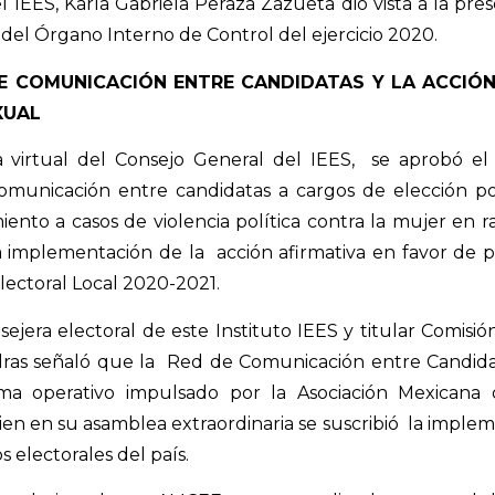
l IEES, Karla Gabriela Peraza Zazueta dio vista a la pre
 del Órgano Interno de Control del ejercicio 2020.
E COMUNICACIÓN ENTRE CANDIDATAS Y LA ACCIÓN
XUAL
a virtual del Consejo General del IEES,
se aprobó el
omunicación entre candidatas a cargos de elección p
miento a casos de violencia política contra la mujer en
a implementación de la
acción afirmativa en favor de p
lectoral Local 2020-2021.
sejera electoral de este Instituto IEES y titular Comis
dras señaló que la
Red de Comunicación entre Candida
a operativo impulsado por la Asociación Mexicana d
ien en su asamblea extraordinaria se suscribió
la implem
s electorales del país.